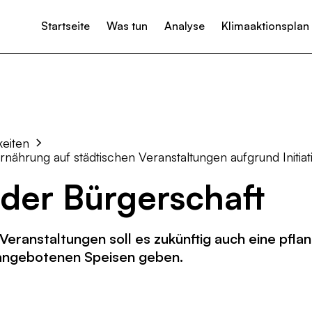
Startseite
Was tun
Analyse
Klimaaktionsplan
tun?
Projekte & Initiativen
Klimaneutralität
Unterstützen
Ideen & Vorschläge einreichen
Presse
Klimaanpassung
Neuig
Wärme
Strom
keiten
Mobilität
rnährung auf städtischen Veranstaltungen aufgrund Initia
 der Bürgerschaft
Landwirtschaft & Ernährung
Abfall- und Kreislaufwirtschaft
Veranstaltungen soll es zukünftig auch eine pflan
Kommunikation & Verwaltung
 angebotenen Speisen geben.