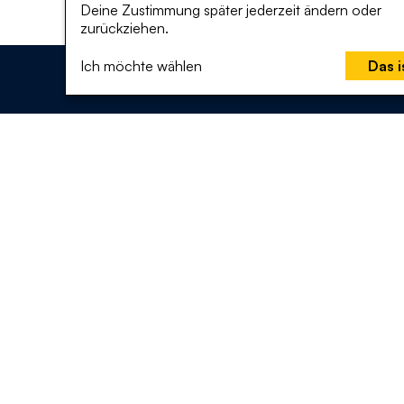
Deine Zustimmung später jederzeit ändern oder
zurückziehen.
Ich möchte wählen
Das i
Überblick
Was
Startseite
Was k
Mitmachen
Projek
Analyse
Vorsc
Klimaaktionsplan
Bildung
Über uns