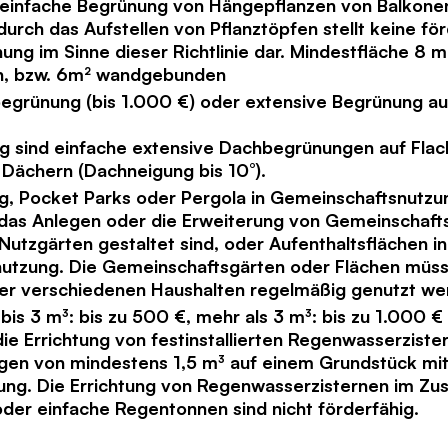
 einfache Begrünung von Hängepflanzen von Balkone
urch das Aufstellen von Pflanztöpfen stellt keine fö
g im Sinne dieser Richtlinie dar. Mindestfläche 8 m
, bzw. 6m² wandgebunden
begrünung (bis 1.000 €) oder extensive Begrünung a
ig sind einfache extensive Dachbegrünungen auf Fla
 Dächern (Dachneigung bis 10°).
, Pocket Parks oder Pergola in Gemeinschaftsnutzun
das Anlegen oder die Erweiterung von Gemeinschafts
Nutzgärten gestaltet sind, oder Aufenthaltsflächen in
utzung. Die Gemeinschaftsgärten oder Flächen müss
ier verschiedenen Haushalten regelmäßig genutzt w
bis 3 m³: bis zu 500 €, mehr als 3 m³: bis zu 1.000 €
 die Errichtung von festinstallierten Regenwasserzist
en von mindestens 1,5 m³ auf einem Grundstück mi
ng. Die Errichtung von Regenwasserzisternen im Z
er einfache Regentonnen sind nicht förderfähig.