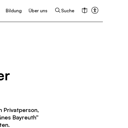
Bildung
Über uns
Suche
keiten
Kalender
er
 Privatperson,
rünes Bayreuth“
ten.