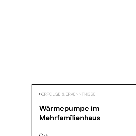
ERFOLGE & ERKENNTNISSE
Wärmepumpe im
Mehrfamilien­haus
Ort: