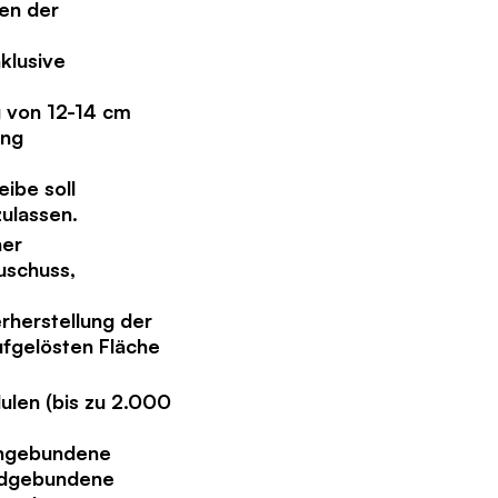
en der
klusive
 von 12-14 cm
ang
ibe soll
ulassen.
ner
uschuss,
erherstellung der
ufgelösten Fläche
ulen (bis zu 2.000
engebundene
andgebundene