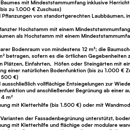
s Baumes mit Mindeststammumfang inklusive Herricht
bis zu 1.000 € Zuschuss)
d Pflanzungen von standortgerechten Laubbäumen, in
flanzter Hochstamm mit einem Mindeststammumfang
bäumen als Hochstamm mit einem Mindeststammumf
arer Bodenraum von mindestens 12 m³; die Baumsche
² betragen, sofern es die örtlichen Gegebenheiten z
n Plätzen, Einfahrten, Höfen oder Steingärten mit ei
ng einer natürlichen Bodenfunktion (bis zu 1.000 € Z
s 500 €)
d ausschließlich vollflächige Entsiegelungen zur Wied
enfunktion und anschließender Begrünung ab einer a
 4 m²
ng mit Kletterhilfe (bis 1.500 €) oder mit Wandmod
 Varianten der Fassadenbegrünung unterstützt, bod
ung mit Kletterhilfe und flächige oder modulare w