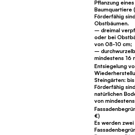
Pflanzung eine
Baumquartiere (
Förderfähig sin
Obstbäumen.
– dreimal verp
oder bei Obst
von 08-10 cm;
– durchwurzelb
mindestens 16 m
Entsiegelung vo
Wiederherstellu
Steingärten: bi
Förderfähig sin
natürlichen Bod
von mindestens
Fassadenbegrünu
€)
Es werden zwei
Fassadenbegrün