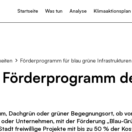
Startseite
Was tun
Analyse
Klimaaktionsplan
tun?
Projekte & Initiativen
Klimaneutralität
Unterstützen
Ideen & Vorschläge einreichen
Presse
Klimaanpassung
Neuig
Wärme
Strom
keiten
Förderprogramm für blau grüne Infrastrukturen
Mobilität
 Förderprogramm d
Landwirtschaft & Ernährung
Abfall- und Kreislaufwirtschaft
Kommunikation & Verwaltung
m, Dachgrün oder grüner Begegnungsort, ob von
ive oder Unternehmen, mit der Förderung „Blau-G
Stadt freiwillige Projekte mit bis zu 50 % der Kos