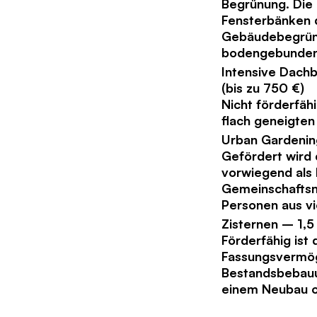
Begrünung. Die
Fensterbänken d
Gebäudebegrünun
bodengebunden
Intensive Dach
(bis zu 750 €)
Nicht förderfäh
flach geneigten
Urban Gardening
Gefördert wird 
vorwiegend als 
Gemeinschaftsn
Personen aus v
Zisternen – 1,5 
Förderfähig ist
Fassungsvermög
Bestandsbebauu
einem Neubau od