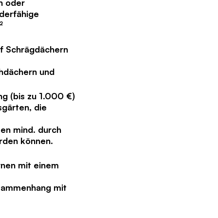
n oder
rderfähige
²
uf Schrägdächern
chdächern und
g (bis zu 1.000 €)
gärten, die
en mind. durch
erden können.
ernen mit einem
t
usammenhang mit