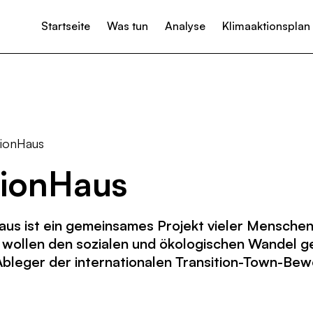
Startseite
Was tun
Analyse
Klimaaktionsplan
tun?
Projekte & Initiativen
Klimaneutralität
Unterstützen
Ideen & Vorschläge einreichen
Presse
Klimaanpassung
Neuig
Wärme
Strom
tionHaus
Mobilität
tionHaus
Landwirtschaft & Ernährung
Abfall- und Kreislaufwirtschaft
aus ist ein gemeinsames Projekt vieler Menschen 
Kommunikation & Verwaltung
r wollen den sozialen und ökologischen Wandel g
 Ableger der internationalen Transition-Town-Be