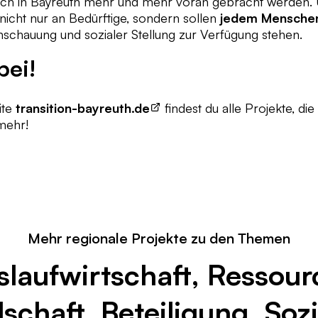
auch in Bayreuth mehr und mehr voran gebracht werden
t nicht nur an Bedürftige, sondern sollen
jedem Mensche
chauung und sozialer Stellung zur Verfügung stehen.
bei!
ite
transition-bayreuth.de
findest du alle Projekte, di
mehr!
Mehr regionale Projekte zu den Themen
islaufwirtschaft, Ressour
schaft, Beteiligung, Sozi