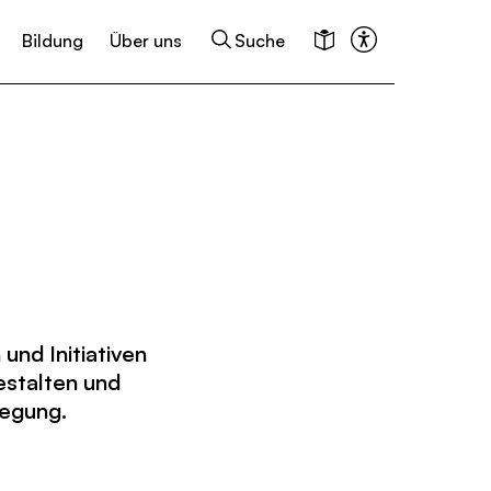
Bildung
Über uns
Suche
keiten
Kalender
und Initiativen
estalten und
wegung.