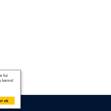
e für
u kannst
st ok