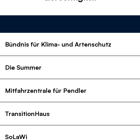
Themen
Alle
Landwirtschaft
Biodiversität
Klimaanpa
Bündnis für Klima- und Artenschutz
Die Summer
Mitfahrzentrale für Pendler
TransitionHaus
SoLaWi