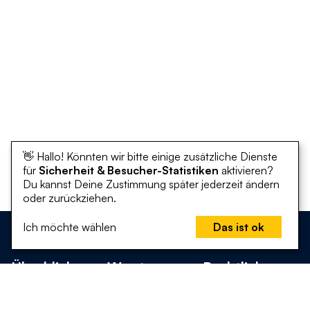
👋 Hallo! Könnten wir bitte einige zusätzliche Dienste
für
Sicherheit & Besucher-Statistiken
aktivieren?
Du kannst Deine Zustimmung später jederzeit ändern
oder zurückziehen.
Ich möchte wählen
Das ist ok
Überblick
Was tun
Rechtliches
Startseite
Was kann ich
Erklärung zur