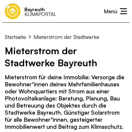
Bayreuth
KLIMAPORTAL
Klimaneutralität
Was kann ich tun?
Unterstützen
Projekte & Initiativen
Presse
Klimaanpassung
Startseite
Mieterstrom der Stadtwerke
Ideen & Vorschläge einreichen
Neuigkeiten
Kalender
Wärme
Mieterstrom der
Strom
Stadtwerke Bayreuth
Mobilität
Mieterstrom für deine Immobilie: Versorge die
Landwirtschaft & Ernährung
Bewohner*innen deines Mehrfamilienhauses
Abfall- und Kreislaufwirtschaft
oder Wohnquartiers mit Strom aus einer
Photovoltaikanlage: Beratung, Planung, Bau
Kommunikation & Verwaltung
und Betreuung des Objektes durch die
Stadtwerke Bayreuth. Günstiger Solarstrom
für alle Bewohner*innen, gesteigerter
Immobilienwert und Beitrag zum Klimaschutz.