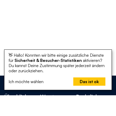
👋 Hallo! Könnten wir bitte einige zusätzliche Dienste
für
Sicherheit & Besucher-Statistiken
aktivieren?
Du kannst Deine Zustimmung später jederzeit ändern
oder zurückziehen.
Ich möchte wählen
Das ist ok
Überblick
Was tun
Rechtliches
Startseite
Was kann ich
Erklärung zur
tun?
Barrierefreiheit