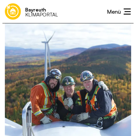
Bayreuth
KLIMAPORTAL
Klimaneutralität
Was kann ich tun?
Unterstützen
Projekte & Initiativen
Presse
Klimaanpassung
Ideen & Vorschläge einreichen
Neuigkeiten
Kalender
Wärme
Strom
Mobilität
Landwirtschaft & Ernährung
Abfall- und Kreislaufwirtschaft
Kommunikation & Verwaltung