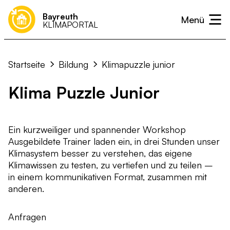
Bayreuth
KLIMAPORTAL
Klimaneutralität
Was kann ich tun?
Unterstützen
Projekte & Initiativen
Presse
Klimaanpassung
Startseite
Bildung
Klimapuzzle junior
Ideen & Vorschläge einreichen
Neuigkeiten
Kalender
Wärme
Klima Puzzle Junior
Strom
Mobilität
Ein kurzweiliger und spannender Workshop
Landwirtschaft & Ernährung
Ausgebildete Trainer laden ein, in drei Stunden unser
Klimasystem besser zu verstehen, das eigene
Abfall- und Kreislaufwirtschaft
Klimawissen zu testen, zu vertiefen und zu teilen –
in einem kommunikativen Format, zusammen mit
Kommunikation & Verwaltung
anderen.
Anfragen