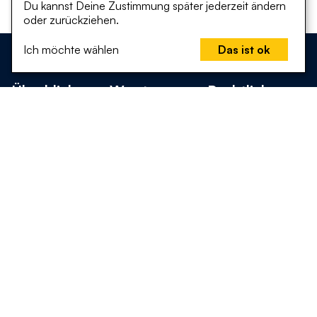
Du kannst Deine Zustimmung später jederzeit ändern
oder zurückziehen.
Ich möchte wählen
Das ist ok
Überblick
Was tun
Rechtliches
Startseite
Was kann ich
Erklärung zur
tun?
Barrierefreiheit
Mitmachen
Projekte &
Datenschutz
Analyse
Initiativen
Impressum
Klimaaktionsplan
Vorschläge &
Social Media
Ideen einreichen
Bildung
Instagram
Über uns
Bluesky
Kontakt