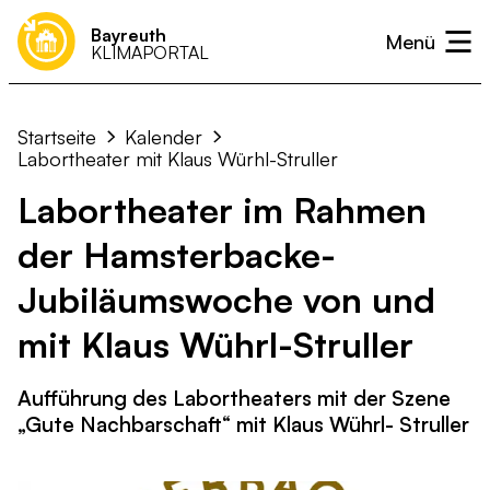
Bayreuth
KLIMAPORTAL
Klimaneutralität
Was kann ich tun?
Unterstützen
Projekte & Initiativen
Presse
Klimaanpassung
Startseite
Kalender
Ideen & Vorschläge einreichen
Neuigkeiten
Kalender
Wärme
Labortheater mit Klaus Würhl-Struller
Labortheater im Rahmen
Strom
der Hamsterbacke-
Mobilität
Landwirtschaft & Ernährung
Jubiläumswoche von und
Abfall- und Kreislaufwirtschaft
mit Klaus Wührl-Struller
Kommunikation & Verwaltung
Aufführung des Labortheaters mit der Szene
„Gute Nachbarschaft“ mit Klaus Wührl- Struller